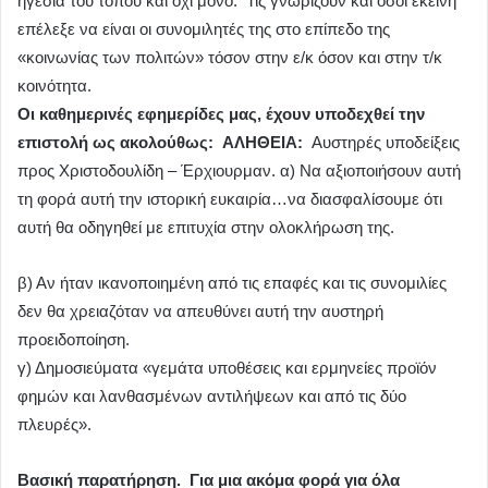
ηγεσία του τόπου και όχι μόνο. Τις γνωρίζουν και όσοι εκείνη
επέλεξε να είναι οι συνομιλητές της στο επίπεδο της
«κοινωνίας των πολιτών» τόσον στην ε/κ όσον και στην τ/κ
κοινότητα.
Οι καθημερινές εφημερίδες μας, έχουν υποδεχθεί την
επιστολή ως ακολούθως: ΑΛΗΘΕΙΑ:
Αυστηρές υποδείξεις
προς Χριστοδουλίδη – Έρχιουρμαν. α) Να αξιοποιήσουν αυτή
τη φορά αυτή την ιστορική ευκαιρία…να διασφαλίσουμε ότι
αυτή θα οδηγηθεί με επιτυχία στην ολοκλήρωση της.
β) Αν ήταν ικανοποιημένη από τις επαφές και τις συνομιλίες
δεν θα χρειαζόταν να απευθύνει αυτή την αυστηρή
προειδοποίηση.
γ) Δημοσιεύματα «γεμάτα υποθέσεις και ερμηνείες προϊόν
φημών και λανθασμένων αντιλήψεων και από τις δύο
πλευρές».
Βασική παρατήρηση. Για μια ακόμα φορά για όλα