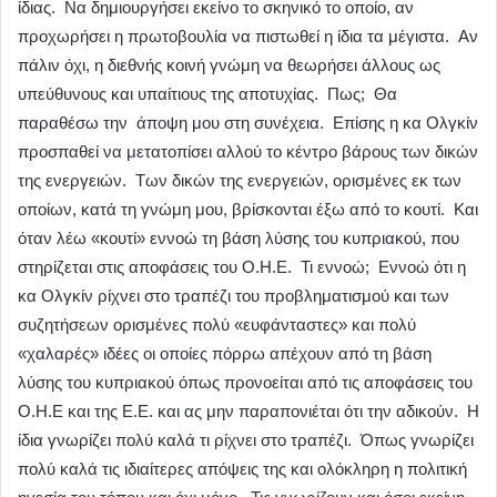
ίδιας. Να δημιουργήσει εκείνο το σκηνικό το οποίο, αν
προχωρήσει η πρωτοβουλία να πιστωθεί η ίδια τα μέγιστα. Αν
πάλιν όχι, η διεθνής κοινή γνώμη να θεωρήσει άλλους ως
υπεύθυνους και υπαίτιους της αποτυχίας. Πως; Θα
παραθέσω την άποψη μου στη συνέχεια. Επίσης η κα Ολγκίν
προσπαθεί να μετατοπίσει αλλού το κέντρο βάρους των δικών
της ενεργειών. Των δικών της ενεργειών, ορισμένες εκ των
οποίων, κατά τη γνώμη μου, βρίσκονται έξω από το κουτί. Και
όταν λέω «κουτί» εννοώ τη βάση λύσης του κυπριακού, που
στηρίζεται στις αποφάσεις του Ο.Η.Ε. Τι εννοώ; Εννοώ ότι η
κα Ολγκίν ρίχνει στο τραπέζι του προβληματισμού και των
συζητήσεων ορισμένες πολύ «ευφάνταστες» και πολύ
«χαλαρές» ιδέες οι οποίες πόρρω απέχουν από τη βάση
λύσης του κυπριακού όπως προνοείται από τις αποφάσεις του
Ο.Η.Ε και της Ε.Ε. και ας μην παραπονιέται ότι την αδικούν. Η
ίδια γνωρίζει πολύ καλά τι ρίχνει στο τραπέζι. Όπως γνωρίζει
πολύ καλά τις ιδιαίτερες απόψεις της και ολόκληρη η πολιτική