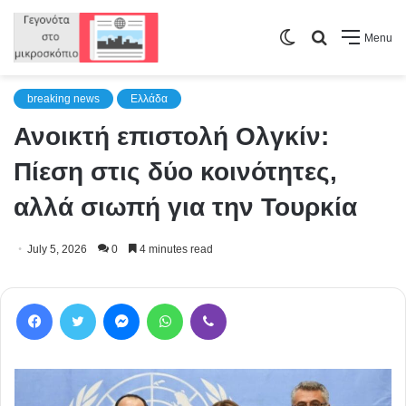
Switch
Search
Menu
skin
for
breaking news
Ελλάδα
Ανοικτή επιστολή Ολγκίν:
Πίεση στις δύο κοινότητες,
αλλά σιωπή για την Τουρκία
July 5, 2026
0
4 minutes read
Facebook
Twitter
Messenger
WhatsApp
Viber