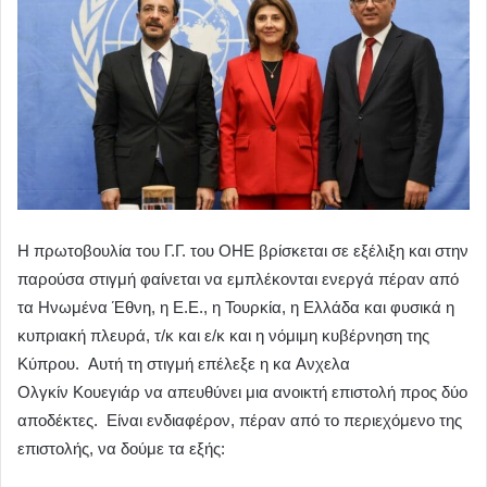
Η πρωτοβουλία του Γ.Γ. του ΟΗΕ βρίσκεται σε εξέλιξη και στην
παρούσα στιγμή φαίνεται να εμπλέκονται ενεργά πέραν από
τα Ηνωμένα Έθνη, η Ε.Ε., η Τουρκία, η Ελλάδα και φυσικά η
κυπριακή πλευρά, τ/κ και ε/κ και η νόμιμη κυβέρνηση της
Κύπρου. Αυτή τη στιγμή επέλεξε η κα Ανχελα
Ολγκίν Κουεγιάρ να απευθύνει μια ανοικτή επιστολή προς δύο
αποδέκτες. Είναι ενδιαφέρον, πέραν από το περιεχόμενο της
επιστολής, να δούμε τα εξής: