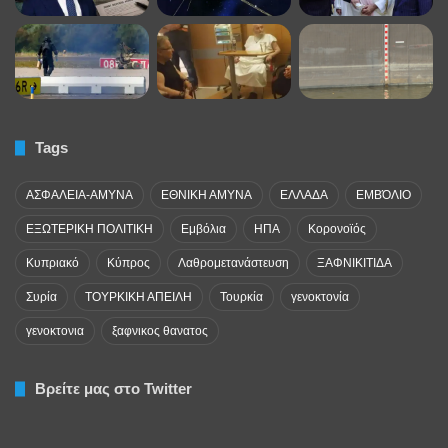
Tags
ΑΣΦΑΛΕΙΑ-ΑΜΥΝΑ
ΕΘΝΙΚΗ ΑΜΥΝΑ
ΕΛΛΑΔΑ
ΕΜΒΌΛΙΟ
ΕΞΩΤΕΡΙΚΗ ΠΟΛΙΤΙΚΗ
Εμβόλια
ΗΠΑ
Κορονοϊός
Κυπριακό
Κύπρος
Λαθρομετανάστευση
ΞΑΦΝΙΚΙΤΙΔΑ
Συρία
ΤΟΥΡΚΙΚΗ ΑΠΕΙΛΗ
Τουρκία
γενοκτονία
γενοκτονια
ξαφνικος θανατος
Βρείτε μας στο Twitter