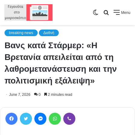
Switch
Search
Menu
skin
for
breaking news
Διεθνή
Βανς κατά Στάρμερ: «Η
Βρετανία απειλείται από τη
λαθρομετανάστευση και την
πολιτισμική εξάλειψη»
June 7, 2026
0
2 minutes read
Facebook
Twitter
Messenger
WhatsApp
Viber