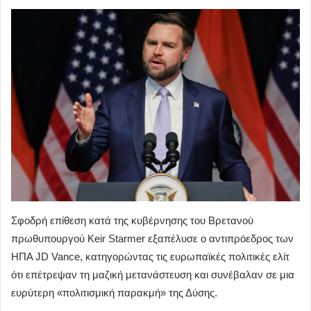
Σφοδρή επίθεση κατά της κυβέρνησης του Βρετανού
πρωθυπουργού Keir Starmer εξαπέλυσε ο αντιπρόεδρος των
ΗΠΑ JD Vance, κατηγορώντας τις ευρωπαϊκές πολιτικές ελίτ
ότι επέτρεψαν τη μαζική μετανάστευση και συνέβαλαν σε μια
ευρύτερη «πολιτισμική παρακμή» της Δύσης.