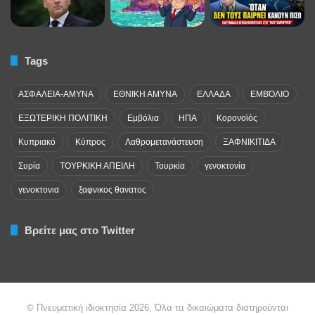
Tags
ΑΣΦΑΛΕΙΑ-ΑΜΥΝΑ
ΕΘΝΙΚΗ ΑΜΥΝΑ
ΕΛΛΑΔΑ
ΕΜΒΌΛΙΟ
ΕΞΩΤΕΡΙΚΗ ΠΟΛΙΤΙΚΗ
Εμβόλια
ΗΠΑ
Κορονοϊός
Κυπριακό
Κύπρος
Λαθρομετανάστευση
ΞΑΦΝΙΚΙΤΙΔΑ
Συρία
ΤΟΥΡΚΙΚΗ ΑΠΕΙΛΗ
Τουρκία
γενοκτονία
γενοκτονια
ξαφνικος θανατος
Βρείτε μας στο Twitter
© Πνευματική ιδιοκτησία 2026, Όλα τα δικαιώματα διατηρούνται