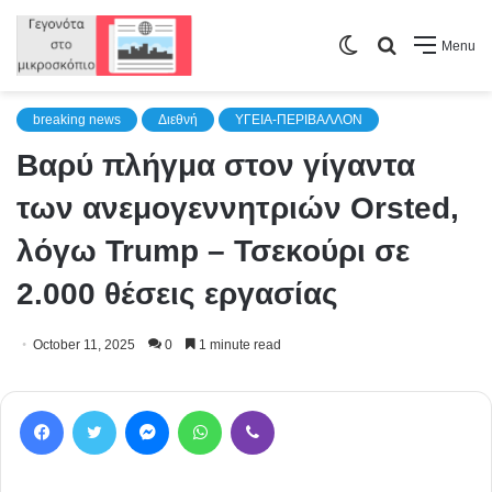
Switch
Search
Menu
skin
for
breaking news
Διεθνή
ΥΓΕΙΑ-ΠΕΡΙΒΑΛΛΟΝ
Βαρύ πλήγμα στον γίγαντα
των ανεμογεννητριών Orsted,
λόγω Trump – Τσεκούρι σε
2.000 θέσεις εργασίας
October 11, 2025
0
1 minute read
Facebook
Twitter
Messenger
WhatsApp
Viber