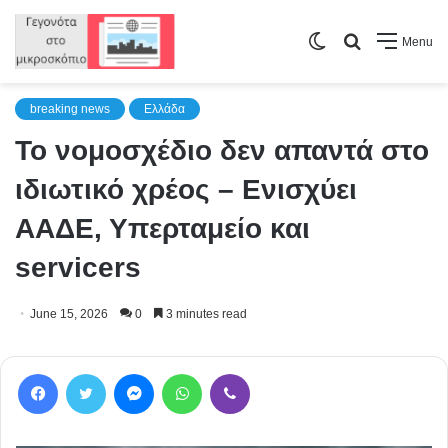
Switch
Search
Menu
skin
for
breaking news
Ελλάδα
Το νομοσχέδιο δεν απαντά στο
ιδιωτικό χρέος – Ενισχύει
ΑΑΔΕ, Υπερταμείο και
servicers
June 15, 2026
0
3 minutes read
Facebook
Twitter
Messenger
WhatsApp
Viber