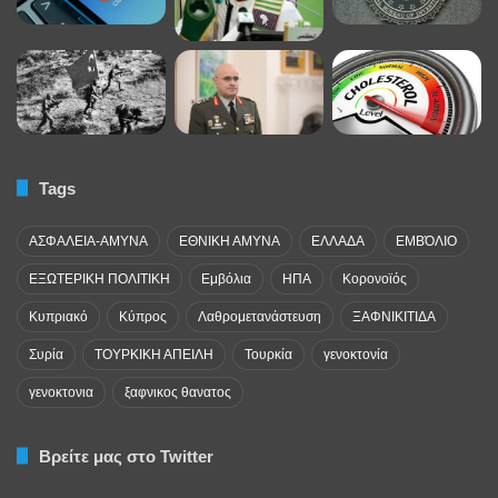
Tags
ΑΣΦΑΛΕΙΑ-ΑΜΥΝΑ
ΕΘΝΙΚΗ ΑΜΥΝΑ
ΕΛΛΑΔΑ
ΕΜΒΌΛΙΟ
ΕΞΩΤΕΡΙΚΗ ΠΟΛΙΤΙΚΗ
Εμβόλια
ΗΠΑ
Κορονοϊός
Κυπριακό
Κύπρος
Λαθρομετανάστευση
ΞΑΦΝΙΚΙΤΙΔΑ
Συρία
ΤΟΥΡΚΙΚΗ ΑΠΕΙΛΗ
Τουρκία
γενοκτονία
γενοκτονια
ξαφνικος θανατος
Βρείτε μας στο Twitter