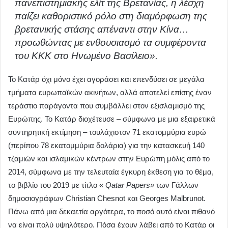
πανεπιστημιακής ελίτ της Βρετανίας, η λέσχη
παίζει καθοριστικό ρόλο στη διαμόρφωση της
βρετανικής στάσης απέναντι στην Κίνα…
προωθώντας με ενθουσιασμό τα συμφέροντα
του ΚΚΚ στο Ηνωμένο Βασίλειο».
Το Κατάρ όχι μόνο έχει αγοράσει και επενδύσει σε μεγάλα
τμήματα ευρωπαϊκών ακινήτων, αλλά αποτελεί επίσης έναν
τεράστιο παράγοντα που συμβάλλει στον εξισλαμισμό της
Ευρώπης. Το Κατάρ διοχέτευσε – σύμφωνα με μια εξαιρετικά
συντηρητική εκτίμηση – τουλάχιστον 71 εκατομμύρια ευρώ
(περίπου 78 εκατομμύρια δολάρια) για την κατασκευή 140
τζαμιών και ισλαμικών κέντρων στην Ευρώπη μόλις από το
2014, σύμφωνα με την τελευταία έγκυρη έκθεση για το θέμα,
το βιβλίο του 2019 με τίτλο «
Qatar Papers»
των Γάλλων
δημοσιογράφων Christian Chesnot και Georges Malbrunot.
Πάνω από μια δεκαετία αργότερα, το ποσό αυτό είναι πιθανό
να είναι πολύ υψηλότερο. Πόσα έχουν λάβει από το Κατάρ οι