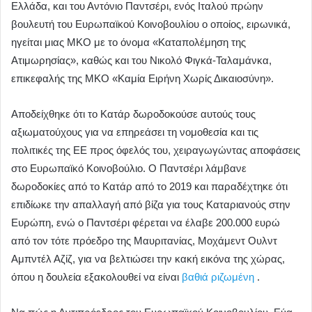
Ελλάδα, και του Αντόνιο Παντσέρι, ενός Ιταλού πρώην
βουλευτή του Ευρωπαϊκού Κοινοβουλίου ο οποίος, ειρωνικά,
ηγείται μιας ΜΚΟ με το όνομα «Καταπολέμηση της
Ατιμωρησίας», καθώς και του Νικολό Φιγκά-Ταλαμάνκα,
επικεφαλής της ΜΚΟ «Καμία Ειρήνη Χωρίς Δικαιοσύνη».
Αποδείχθηκε ότι το Κατάρ δωροδοκούσε αυτούς τους
αξιωματούχους για να επηρεάσει τη νομοθεσία και τις
πολιτικές της ΕΕ προς όφελός του, χειραγωγώντας αποφάσεις
στο Ευρωπαϊκό Κοινοβούλιο. Ο Παντσέρι λάμβανε
δωροδοκίες από το Κατάρ από το 2019 και παραδέχτηκε ότι
επιδίωκε την απαλλαγή από βίζα για τους Καταριανούς στην
Ευρώπη, ενώ ο Παντσέρι φέρεται να έλαβε 200.000 ευρώ
από τον τότε πρόεδρο της Μαυριτανίας, Μοχάμεντ Ουλντ
Αμπντέλ Αζίζ, για να βελτιώσει την κακή εικόνα της χώρας,
όπου η δουλεία εξακολουθεί να είναι
βαθιά ριζωμένη
.