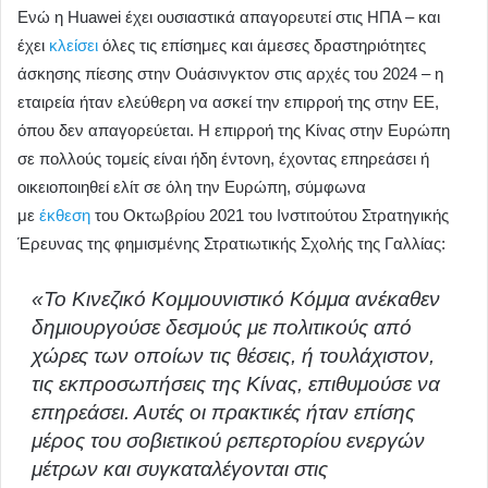
Ενώ η Huawei έχει ουσιαστικά απαγορευτεί στις ΗΠΑ – και
έχει
κλείσει
όλες τις επίσημες και άμεσες δραστηριότητες
άσκησης πίεσης στην Ουάσινγκτον στις αρχές του 2024 – η
εταιρεία ήταν ελεύθερη να ασκεί την επιρροή της στην ΕΕ,
όπου δεν απαγορεύεται. Η επιρροή της Κίνας στην Ευρώπη
σε πολλούς τομείς είναι ήδη έντονη, έχοντας επηρεάσει ή
οικειοποιηθεί ελίτ σε όλη την Ευρώπη, σύμφωνα
με
έκθεση
του Οκτωβρίου 2021 του Ινστιτούτου Στρατηγικής
Έρευνας της φημισμένης Στρατιωτικής Σχολής της Γαλλίας:
«Το Κινεζικό Κομμουνιστικό Κόμμα ανέκαθεν
δημιουργούσε δεσμούς με πολιτικούς από
χώρες των οποίων τις θέσεις, ή τουλάχιστον,
τις εκπροσωπήσεις της Κίνας, επιθυμούσε να
επηρεάσει. Αυτές οι πρακτικές ήταν επίσης
μέρος του σοβιετικού ρεπερτορίου ενεργών
μέτρων και συγκαταλέγονται στις