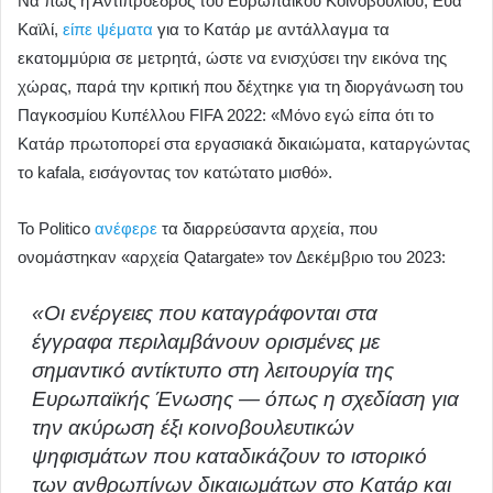
Να πώς η Αντιπρόεδρος του Ευρωπαϊκού Κοινοβουλίου, Εύα
Καϊλί,
είπε ψέματα
για το Κατάρ με αντάλλαγμα τα
εκατομμύρια σε μετρητά, ώστε να ενισχύσει την εικόνα της
χώρας, παρά την κριτική που δέχτηκε για τη διοργάνωση του
Παγκοσμίου Κυπέλλου FIFA 2022: «Μόνο εγώ είπα ότι το
Κατάρ πρωτοπορεί στα εργασιακά δικαιώματα, καταργώντας
το kafala, εισάγοντας τον κατώτατο μισθό».
Το Politico
ανέφερε
τα διαρρεύσαντα αρχεία, που
ονομάστηκαν «αρχεία Qatargate» τον Δεκέμβριο του 2023:
«Οι ενέργειες που καταγράφονται στα
έγγραφα περιλαμβάνουν ορισμένες με
σημαντικό αντίκτυπο στη λειτουργία της
Ευρωπαϊκής Ένωσης — όπως η σχεδίαση για
την ακύρωση έξι κοινοβουλευτικών
ψηφισμάτων που καταδικάζουν το ιστορικό
των ανθρωπίνων δικαιωμάτων στο Κατάρ και