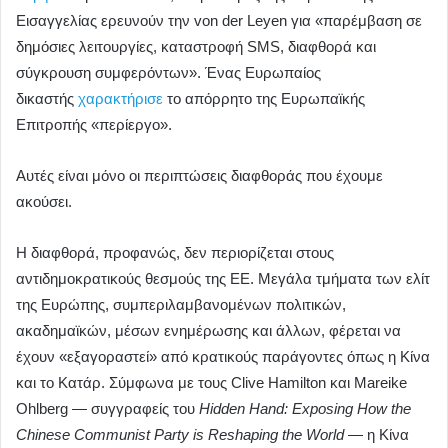
Εισαγγελίας ερευνούν την von der Leyen για «παρέμβαση σε
δημόσιες λειτουργίες, καταστροφή SMS, διαφθορά και
σύγκρουση συμφερόντων». Ένας Ευρωπαίος
δικαστής
χαρακτήρισε
το απόρρητο της Ευρωπαϊκής
Επιτροπής «περίεργο».
Αυτές είναι μόνο οι περιπτώσεις διαφθοράς που έχουμε
ακούσει.
Η διαφθορά, προφανώς, δεν περιορίζεται στους
αντιδημοκρατικούς θεσμούς της ΕΕ. Μεγάλα τμήματα των ελίτ
της Ευρώπης, συμπεριλαμβανομένων πολιτικών,
ακαδημαϊκών, μέσων ενημέρωσης και άλλων, φέρεται να
έχουν «εξαγοραστεί» από κρατικούς παράγοντες όπως η Κίνα
και το Κατάρ. Σύμφωνα με τους Clive Hamilton και Mareike
Ohlberg — συγγραφείς του
Hidden Hand: Exposing How the
Chinese Communist Party is Reshaping the World
— η Κίνα