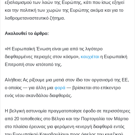
εξισλαμισμού των λαών της Ευρώπης, κάτι που ίσως εξηγεί
και την πολιτική των χωρών της Ευρώπης ακόμα και για το
λαθρομεταναστευτικό ζήτημα.
Ακολουθεί το άρθρο:
«Η Ευρωπαϊκή Ένωση είναι μια από τις λιγότερο
διεφθαρμένες περιοχές στον κόσμο»,
καυχιέται
η Ευρωπαϊκή
Επιτροπή στον ιστότοπό της.
Αλήθεια; Ας ρίξουμε μια ματιά στον ίδιο τον οργανισμό της ΕΕ,
ο οποίος — για άλλη μια
φορά
— βρίσκεται στο επίκεντρο
ενός νέου σκανδάλου διαφθοράς.
Η βελγική αστυνομία πραγματοποίησε έφοδο σε περισσότερες
από 20 τοποθεσίες στο Βέλγιο και την Πορτογαλία τον Μάρτιο
στο πλαίσιο έρευνας για φερόμενη «ενεργή διαφθορά εντός
του Ευρωπαϊκού Κοινοβουλίου» προς όφελος του κινεζικού