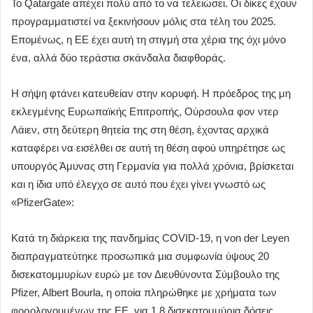
Το Qatargate απέχει πολύ από το να τελειώσει. Οι δίκες έχουν
προγραμματιστεί να ξεκινήσουν μόλις στα τέλη του 2025.
Επομένως, η ΕΕ έχει αυτή τη στιγμή στα χέρια της όχι μόνο
ένα, αλλά δύο τεράστια σκάνδαλα διαφθοράς.
Η σήψη φτάνει κατευθείαν στην κορυφή. Η πρόεδρος της μη
εκλεγμένης Ευρωπαϊκής Επιτροπής, Ούρσουλα φον ντερ
Λάιεν, στη δεύτερη θητεία της στη θέση, έχοντας αρχικά
καταφέρει να εισέλθει σε αυτή τη θέση αφού υπηρέτησε ως
υπουργός Άμυνας στη Γερμανία για πολλά χρόνια, βρίσκεται
και η ίδια υπό έλεγχο σε αυτό που έχει γίνει γνωστό ως
«PfizerGate»:
Κατά τη διάρκεια της πανδημίας COVID-19, η von der Leyen
διαπραγματεύτηκε προσωπικά μια συμφωνία ύψους 20
δισεκατομμυρίων ευρώ με τον Διευθύνοντα Σύμβουλο της
Pfizer, Albert Bourla, η οποία πληρώθηκε με χρήματα των
φορολογουμένων της ΕΕ, για 1,8 δισεκατομμύρια δόσεις