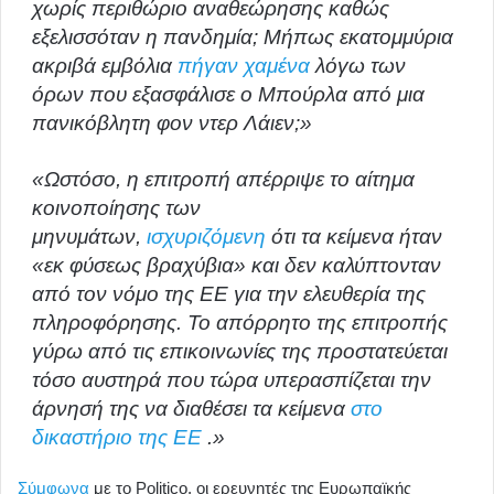
χωρίς περιθώριο αναθεώρησης καθώς
εξελισσόταν η πανδημία; Μήπως εκατομμύρια
ακριβά εμβόλια
πήγαν χαμένα
λόγω των
όρων που εξασφάλισε ο Μπούρλα από μια
πανικόβλητη φον ντερ Λάιεν;»
«Ωστόσο, η επιτροπή απέρριψε το αίτημα
κοινοποίησης των
μηνυμάτων,
ισχυριζόμενη
ότι τα κείμενα ήταν
«εκ φύσεως βραχύβια» και δεν καλύπτονταν
από τον νόμο της ΕΕ για την ελευθερία της
πληροφόρησης. Το απόρρητο της επιτροπής
γύρω από τις επικοινωνίες της προστατεύεται
τόσο αυστηρά που τώρα υπερασπίζεται την
άρνησή της να διαθέσει τα κείμενα
στο
δικαστήριο της ΕΕ
.»
Σύμφωνα
με το Politico, οι ερευνητές της Ευρωπαϊκής