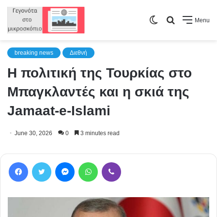
Switch
Search
Menu
skin
for
breaking news
Διεθνή
Η πολιτική της Τουρκίας στο
Μπαγκλαντές και η σκιά της
Jamaat-e-Islami
June 30, 2026
0
3 minutes read
Facebook
Twitter
Messenger
WhatsApp
Viber