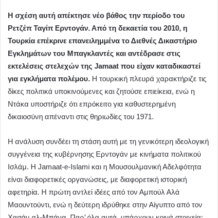
Η σχέση αυτή απέκτησε νέο βάθος την περίοδο του
Ρετζέπ Ταγίπ Ερντογάν. Από τη δεκαετία του 2010, η
Τουρκία επέκρινε επανειλημμένα το Διεθνές Δικαστήριο
Εγκλημάτων του Μπαγκλαντές και αντέδρασε στις
εκτελέσεις στελεχών της Jamaat που είχαν καταδικαστεί
για εγκλήματα πολέμου.
Η τουρκική πλευρά χαρακτήριζε τις
δίκες πολιτικά υποκινούμενες και ζητούσε επιείκεια, ενώ η
Ντάκα υποστήριζε ότι επρόκειτο για καθυστερημένη
δικαιοσύνη απέναντι στις θηριωδίες του 1971.
Η ανάλυση συνδέει τη στάση αυτή με τη γενικότερη ιδεολογική
συγγένεια της κυβέρνησης Ερντογάν με κινήματα πολιτικού
Ισλάμ. Η Jamaat-e-Islami και η Μουσουλμανική Αδελφότητα
είναι διαφορετικές οργανώσεις, με διαφορετική ιστορική
αφετηρία. Η πρώτη αντλεί ιδέες από τον Αμπούλ Αλά
Μαουντούντι, ενώ η δεύτερη ιδρύθηκε στην Αίγυπτο από τον
Χασάν αλ-Μπάνα. Παρ’ όλα αυτά, υπάρχουν κοινά στοιχεία: