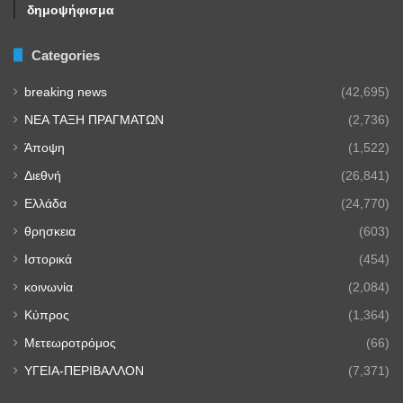
δημοψήφισμα
Categories
breaking news
(42,695)
NEA TAΞΗ ΠΡΑΓΜΑΤΩΝ
(2,736)
Άποψη
(1,522)
Διεθνή
(26,841)
Ελλάδα
(24,770)
θρησκεια
(603)
Ιστορικά
(454)
κοινωνία
(2,084)
Κύπρος
(1,364)
Μετεωροτρόμος
(66)
ΥΓΕΙΑ-ΠΕΡΙΒΑΛΛΟΝ
(7,371)