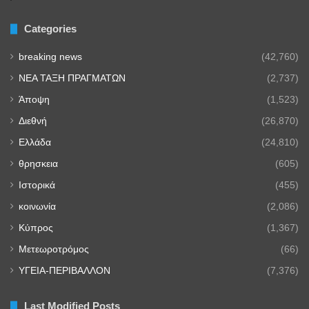
Categories
breaking news
(42,760)
NEA TAΞΗ ΠΡΑΓΜΑΤΩΝ
(2,737)
Άποψη
(1,523)
Διεθνή
(26,870)
Ελλάδα
(24,810)
θρησκεια
(605)
Ιστορικά
(455)
κοινωνία
(2,086)
Κύπρος
(1,367)
Μετεωροτρόμος
(66)
ΥΓΕΙΑ-ΠΕΡΙΒΑΛΛΟΝ
(7,376)
Last Modified Posts