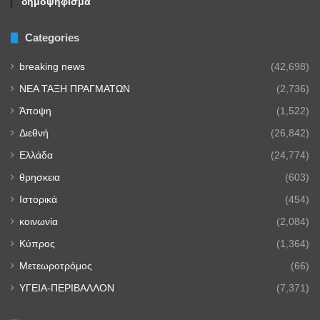
δημοψήφισμα
Categories
breaking news
(42,698)
NEA TAΞΗ ΠΡΑΓΜΑΤΩΝ
(2,736)
Άποψη
(1,522)
Διεθνή
(26,842)
Ελλάδα
(24,774)
θρησκεια
(603)
Ιστορικά
(454)
κοινωνία
(2,084)
Κύπρος
(1,364)
Μετεωροτρόμος
(66)
ΥΓΕΙΑ-ΠΕΡΙΒΑΛΛΟΝ
(7,371)