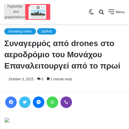
Switch
Search
Menu
skin
for
breaking news
Διεθνή
Συναγερμός από drones στο
αεροδρόμιο του Μονάχου
Επαναλειτουργεί από το πρωί
October 3, 2025
0
1 minute read
Facebook
Twitter
Messenger
WhatsApp
Viber