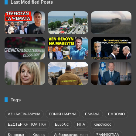
Last Modified Posts
Tags
ΑΣΦΑΛΕΙΑ-ΑΜΥΝΑ
ΕΘΝΙΚΗ ΑΜΥΝΑ
ΕΛΛΑΔΑ
ΕΜΒΌΛΙΟ
ΕΞΩΤΕΡΙΚΗ ΠΟΛΙΤΙΚΗ
Εμβόλια
ΗΠΑ
Κορονοϊός
Κυπριακό
Κύπρος
Λαθρομετανάστευση
ΞΑΦΝΙΚΙΤΙΔΑ