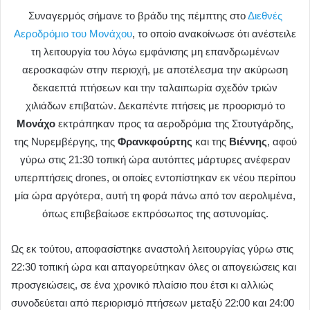
Συναγερμός σήμανε το βράδυ της πέμπτης στο
Διεθνές
Αεροδρόμιο του Μονάχου
, το οποίο ανακοίνωσε ότι ανέστειλε
τη λειτουργία του λόγω εμφάνισης μη επανδρωμένων
αεροσκαφών στην περιοχή, με αποτέλεσμα την ακύρωση
δεκαεπτά πτήσεων και την ταλαιπωρία σχεδόν τριών
χιλιάδων επιβατών. Δεκαπέντε πτήσεις με προορισμό το
Μονάχο
εκτράπηκαν προς τα αεροδρόμια της Στουτγάρδης,
της Νυρεμβέργης, της
Φρανκφούρτης
και της
Βιέννης
, αφού
γύρω στις 21:30 τοπική ώρα αυτόπτες μάρτυρες ανέφεραν
υπερπτήσεις drones, οι οποίες εντοπίστηκαν εκ νέου περίπου
μία ώρα αργότερα, αυτή τη φορά πάνω από τον αερολιμένα,
όπως επιβεβαίωσε εκπρόσωπος της αστυνομίας.
Ως εκ τούτου, αποφασίστηκε αναστολή λειτουργίας γύρω στις
22:30 τοπική ώρα και απαγορεύτηκαν όλες οι απογειώσεις και
προσγειώσεις, σε ένα χρονικό πλαίσιο που έτσι κι αλλιώς
συνοδεύεται από περιορισμό πτήσεων μεταξύ 22:00 και 24:00