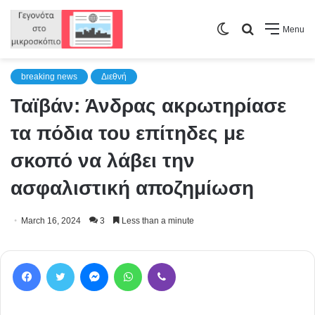
Switch
Search
Menu
skin
for
breaking news
Διεθνή
Ταϊβάν: Άνδρας ακρωτηρίασε
τα πόδια του επίτηδες με
σκοπό να λάβει την
ασφαλιστική αποζημίωση
March 16, 2024
3
Less than a minute
Facebook
Twitter
Messenger
WhatsApp
Viber