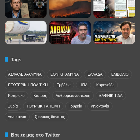
Tags
ΑΣΦΑΛΕΙΑ-ΑΜΥΝΑ
ΕΘΝΙΚΗ ΑΜΥΝΑ
ΕΛΛΑΔΑ
ΕΜΒΌΛΙΟ
ΕΞΩΤΕΡΙΚΗ ΠΟΛΙΤΙΚΗ
Εμβόλια
ΗΠΑ
Κορονοϊός
Κυπριακό
Κύπρος
Λαθρομετανάστευση
ΞΑΦΝΙΚΙΤΙΔΑ
Συρία
ΤΟΥΡΚΙΚΗ ΑΠΕΙΛΗ
Τουρκία
γενοκτονία
γενοκτονια
ξαφνικος θανατος
Βρείτε μας στο Twitter