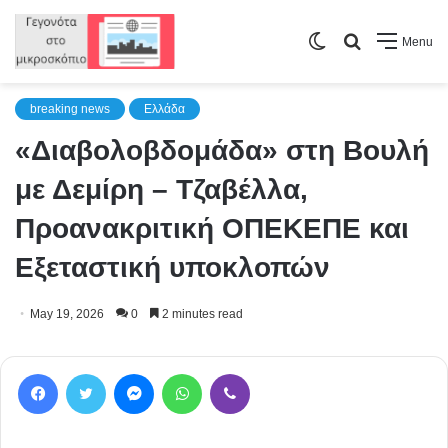
Switch
Search
Menu
skin
for
breaking news
Ελλάδα
«Διαβολοβδομάδα» στη Βουλή
με Δεμίρη – Τζαβέλλα,
Προανακριτική ΟΠΕΚΕΠΕ και
Εξεταστική υποκλοπών
May 19, 2026
0
2 minutes read
Facebook
Twitter
Messenger
WhatsApp
Viber