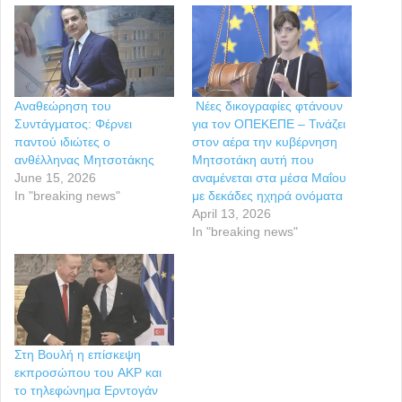
Αναθεώρηση του
Νέες δικογραφίες φτάνουν
Συντάγματος: Φέρνει
για τον ΟΠΕΚΕΠΕ – Τινάζει
παντού ιδιώτες ο
στον αέρα την κυβέρνηση
ανθέλληνας Μητσοτάκης
Μητσοτάκη αυτή που
June 15, 2026
αναμένεται στα μέσα Μαΐου
In "breaking news"
με δεκάδες ηχηρά ονόματα
April 13, 2026
In "breaking news"
Στη Βουλή η επίσκεψη
εκπροσώπου του AKP και
το τηλεφώνημα Ερντογάν