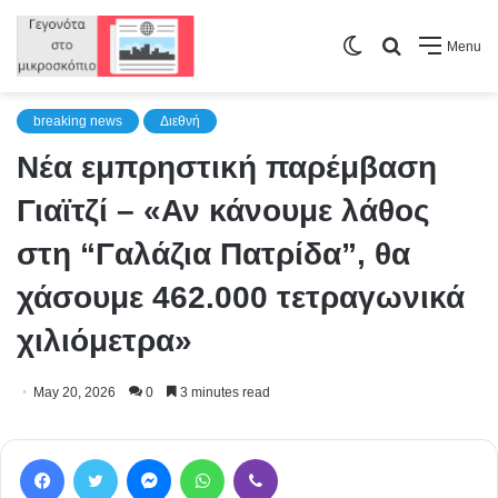
Switch
Search
Menu
skin
for
breaking news
Διεθνή
Νέα εμπρηστική παρέμβαση
Γιαϊτζί – «Αν κάνουμε λάθος
στη “Γαλάζια Πατρίδα”, θα
χάσουμε 462.000 τετραγωνικά
χιλιόμετρα»
May 20, 2026
0
3 minutes read
Facebook
Twitter
Messenger
WhatsApp
Viber