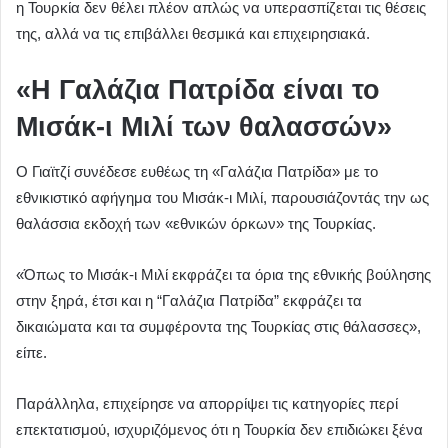
η Τουρκία δεν θέλει πλέον απλώς να υπερασπίζεται τις θέσεις
της, αλλά να τις επιβάλλει θεσμικά και επιχειρησιακά.
«Η Γαλάζια Πατρίδα είναι το
Μισάκ-ι Μιλί των θαλασσών»
Ο Γιαϊτζί συνέδεσε ευθέως τη «Γαλάζια Πατρίδα» με το
εθνικιστικό αφήγημα του Μισάκ-ι Μιλί, παρουσιάζοντάς την ως
θαλάσσια εκδοχή των «εθνικών όρκων» της Τουρκίας.
«Όπως το Μισάκ-ι Μιλί εκφράζει τα όρια της εθνικής βούλησης
στην ξηρά, έτσι και η “Γαλάζια Πατρίδα” εκφράζει τα
δικαιώματα και τα συμφέροντα της Τουρκίας στις θάλασσες»,
είπε.
Παράλληλα, επιχείρησε να απορρίψει τις κατηγορίες περί
επεκτατισμού, ισχυριζόμενος ότι η Τουρκία δεν επιδιώκει ξένα