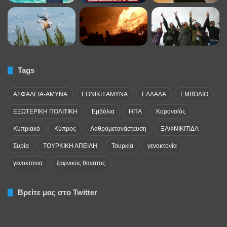
Tags
ΑΣΦΑΛΕΙΑ-ΑΜΥΝΑ
ΕΘΝΙΚΗ ΑΜΥΝΑ
ΕΛΛΑΔΑ
ΕΜΒΌΛΙΟ
ΕΞΩΤΕΡΙΚΗ ΠΟΛΙΤΙΚΗ
Εμβόλια
ΗΠΑ
Κορονοϊός
Κυπριακό
Κύπρος
Λαθρομετανάστευση
ΞΑΦΝΙΚΙΤΙΔΑ
Συρία
ΤΟΥΡΚΙΚΗ ΑΠΕΙΛΗ
Τουρκία
γενοκτονία
γενοκτονια
ξαφνικος θανατος
Βρείτε μας στο Twitter