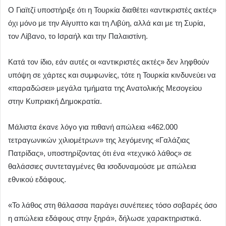
Ο Γιαϊτζί υποστήριξε ότι η Τουρκία διαθέτει «αντικριστές ακτές»
όχι μόνο με την Αίγυπτο και τη Λιβύη, αλλά και με τη Συρία,
τον Λίβανο, το Ισραήλ και την Παλαιστίνη.
Κατά τον ίδιο, εάν αυτές οι «αντικριστές ακτές» δεν ληφθούν
υπόψη σε χάρτες και συμφωνίες, τότε η Τουρκία κινδυνεύει να
«παραδώσει» μεγάλα τμήματα της Ανατολικής Μεσογείου
στην Κυπριακή Δημοκρατία.
Μάλιστα έκανε λόγο για πιθανή απώλεια «462.000
τετραγωνικών χιλιομέτρων» της λεγόμενης «Γαλάζιας
Πατρίδας», υποστηρίζοντας ότι ένα «τεχνικό λάθος» σε
θαλάσσιες συντεταγμένες θα ισοδυναμούσε με απώλεια
εθνικού εδάφους.
«Το λάθος στη θάλασσα παράγει συνέπειες τόσο σοβαρές όσο
η απώλεια εδάφους στην ξηρά», δήλωσε χαρακτηριστικά.