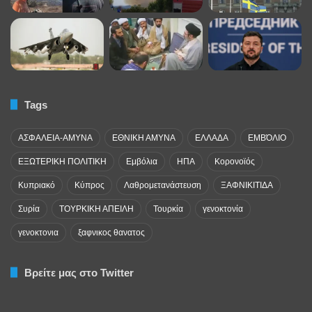
Tags
ΑΣΦΑΛΕΙΑ-ΑΜΥΝΑ
ΕΘΝΙΚΗ ΑΜΥΝΑ
ΕΛΛΑΔΑ
ΕΜΒΌΛΙΟ
ΕΞΩΤΕΡΙΚΗ ΠΟΛΙΤΙΚΗ
Εμβόλια
ΗΠΑ
Κορονοϊός
Κυπριακό
Κύπρος
Λαθρομετανάστευση
ΞΑΦΝΙΚΙΤΙΔΑ
Συρία
ΤΟΥΡΚΙΚΗ ΑΠΕΙΛΗ
Τουρκία
γενοκτονία
γενοκτονια
ξαφνικος θανατος
Βρείτε μας στο Twitter