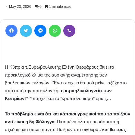
May 23, 2026
0
1 minute read
Facebook
Twitter
Messenger
WhatsApp
Viber
Η Κύπρια τ.Ευρωβουλευτής Ελένη Θεοχάρους δίνει το
προεκλογικό κλίμα της αυριανής αναμέτρησης των
βουλευτικών εκλογών: ”Ένα στοιχείο θα μού μείνει αξέχαστο
από αυτή την προεκλογική
: η ισραηλινολαγνεία των
Κυπρίων!”
Υπάρχει και το ”κρυπτονόμισμα” όμως…
Το πρόβλημα είναι ότι και κάποιοι γραφικοί που το παίζουν
αντί είναι η 5η Φάλαγγα.
.Πιασμένα όλα τα περάσματα ή
σχεδόν όλα όπως πάντα..Παίζουν στα σίγουρα..
και θα τους