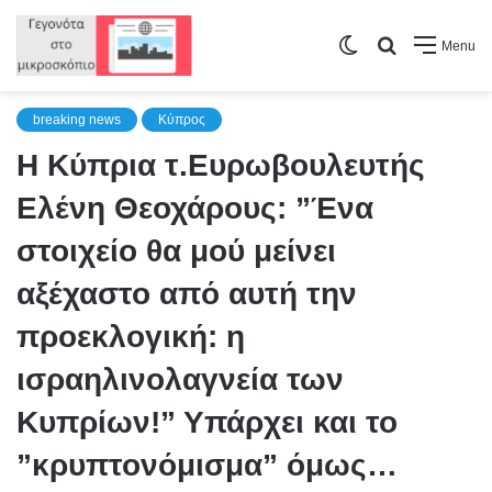
Switch
Search
Menu
skin
for
breaking news
Κύπρος
Η Κύπρια τ.Ευρωβουλευτής
Ελένη Θεοχάρους: ”Ένα
στοιχείο θα μού μείνει
αξέχαστο από αυτή την
προεκλογική: η
ισραηλινολαγνεία των
Κυπρίων!” Υπάρχει και το
”κρυπτονόμισμα” όμως…