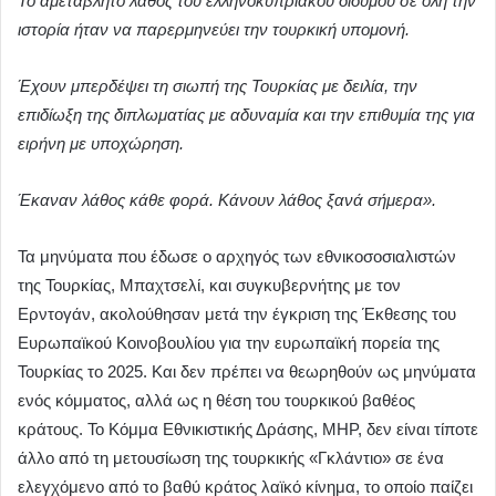
Το αμετάβλητο λάθος του ελληνοκυπριακού διδύμου σε όλη την
ιστορία ήταν να παρερμηνεύει την τουρκική υπομονή.
Έχουν μπερδέψει τη σιωπή της Τουρκίας με δειλία, την
επιδίωξη της διπλωματίας με αδυναμία και την επιθυμία της για
ειρήνη με υποχώρηση.
Έκαναν λάθος κάθε φορά. Κάνουν λάθος ξανά σήμερα».
Τα μηνύματα που έδωσε ο αρχηγός των εθνικοσοσιαλιστών
της Τουρκίας, Μπαχτσελί, και συγκυβερνήτης με τον
Ερντογάν, ακολούθησαν μετά την έγκριση της Έκθεσης του
Ευρωπαϊκού Κοινοβουλίου για την ευρωπαϊκή πορεία της
Τουρκίας το 2025. Και δεν πρέπει να θεωρηθούν ως μηνύματα
ενός κόμματος, αλλά ως η θέση του τουρκικού βαθέος
κράτους. Το Κόμμα Εθνικιστικής Δράσης, ΜΗΡ, δεν είναι τίποτε
άλλο από τη μετουσίωση της τουρκικής «Γκλάντιο» σε ένα
ελεγχόμενο από το βαθύ κράτος λαϊκό κίνημα, το οποίο παίζει