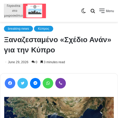
Switch
Search
Menu
skin
for
breaking news
Κύπρος
Ξαναζεσταμένο «Σχέδιο Ανάν»
για την Κύπρο
June 29, 2026
0
3 minutes read
Facebook
Twitter
Messenger
WhatsApp
Viber