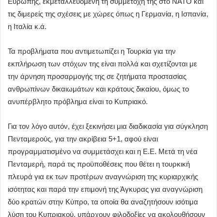
Ευρώπης, εκμεταλλευόμενη τη συμμετοχή της στο ΝΑΤΟ και
τις διμερείς της σχέσεις με χώρες όπως η Γερμανία, η Ισπανία,
η Ιταλία κ.ά.
Τα προβλήματα που αντιμετωπίζει η Τουρκία για την
εκπλήρωση των στόχων της είναι πολλά και σχετίζονται με
την άρνηση προσαρμογής της σε ζητήματα προστασίας
ανθρωπίνων δικαιωμάτων και κράτους δικαίου, όμως το
ανυπέρβλητο πρόβλημα είναι το Κυπριακό.
Για τον λόγο αυτόν, έχει ξεκινήσει μια διαδικασία για σύγκληση
Πενταμερούς, για την ακρίβεια 5+1, αφού είναι
προγραμματισμένο να συμμετάσχει και η Ε.Ε. Μετά τη νέα
Πενταμερή, παρά τις προϋποθέσεις που θέτει η τουρκική
πλευρά για εκ των προτέρων αναγνώριση της κυριαρχικής
ισότητας και παρά την επιμονή της Άγκυρας για αναγνώριση
δύο κρατών στην Κύπρο, τα οποία θα αναζητήσουν ισότιμα
λύση του Κυπριακού, υπάρχουν φιλοδοξίες να ακολουθήσουν