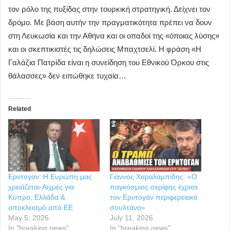
τον ρόλο της πυξίδας στην τουρκική στρατηγική. Δείχνει τον
δρόμο. Με βάση αυτήν την πραγματικότητα πρέπει να δουν
στη Λευκωσία και την Αθήνα και οι οπαδοί της «όποιας λύσης»
και οι σκεπτικιστές τις δηλώσεις Μπαχτσελί. Η φράση «Η
Γαλάζια Πατρίδα είναι η συνείδηση του Εθνικού Όρκου στις
θάλασσες» δεν ειπώθηκε τυχαία…
Related
Ερντογάν: Η Ευρώπη μας
Γιάννος Χαραλαμπίδης: «Ο
χρειάζεται-Αιχμές για
παγκόσμιος σερίφης έχρισε
Κύπρο, Ελλάδα &
τον Ερντογάν περιφερειακό
αποκλεισμό από ΕΕ
σουλτάνο»
May 5, 2026
July 11, 2026
In "breaking news"
In "breaking news"