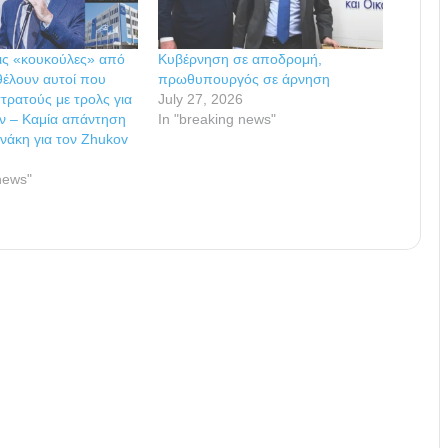
ις «κουκούλες» από
Κυβέρνηση σε αποδρομή,
 θέλουν αυτοί που
πρωθυπουργός σε άρνηση
ρατούς με τρολς για
July 27, 2026
ν – Καμία απάντηση
In "breaking news"
νάκη για τον Zhukov
news"