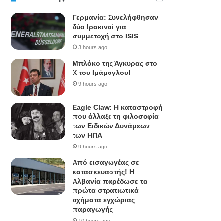
Γερμανία: Συνελήφθησαν
δύο Ιρακινοί για
συμμετοχή στο ISIS
3 hours ago
Μπλόκο της Άγκυρας στο
X του Ιμάμογλου!
9 hours ago
Eagle Claw: Η καταστροφή
που άλλαξε τη φιλοσοφία
των Ειδικών Δυνάμεων
των ΗΠΑ
9 hours ago
Από εισαγωγέας σε
κατασκευαστής! Η
Αλβανία παρέδωσε τα
πρώτα στρατιωτικά
οχήματα εγχώριας
παραγωγής
10 hours ago