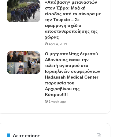
«Απόβαση» μεταναστών
στον Έβρο: Μαζική
είσοδος από τα σύνορα με
την Τουρκία – Σε
εφαρμογή σχέδιο
αποσταθεροποίησης της
χώρας
April 4, 2019
Ο μητροπολίτης Λεμεσού
Αθανάσιος έκανε την
τελετή αγιασμού στο
Ισραηλινών συμφερόντων
Hadassah Medical Center
παρουσία του
Αρχιραβίνου της
Κύπρου!!!!
1 week ago
Δείτε επίσης