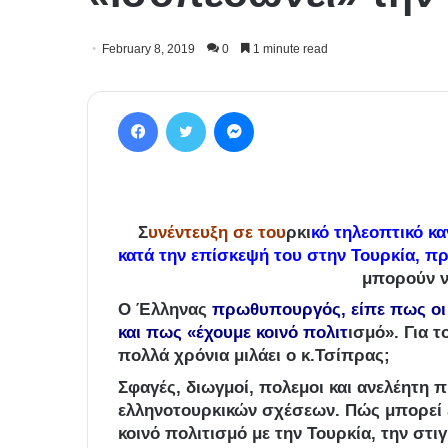
February 8, 2019
0
1 minute read
Facebook
Twitter
Messenger
Σ
υνέντευξη σε του
ρκι
κό τηλεοπτικό κ
κατά την επίσκεψή του στην Τουρκία, 
μπορούν ν
Ο Έλληνας
πρωθυπουργός, είπε πως οι 
και πως «έχουμε κοινό πολιτ
ισμό». Για τ
πολλά χρόνια μιλάει ο κ.Τσίπρας;
Σφαγές, διωγμοί, πολεμοι και ανελέητη 
ελληνοτουρκικών σχέσεων. Πώς μπορεί 
κοινό πολιτισμό με την Τουρκία, την στι