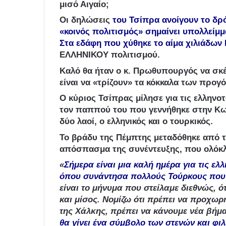
μισό Αιγαίο;
Οι δηλώσεις
του Τσίπρα ανοίγουν το δρό
«κοινός πολιτισμός» σημαίνει υπολλείμμ
Στα εδάφη που χύθηκε το αίμα χιλιάδων 
ΕΛΛΗΝΙΚΟΥ πολιτισμού.
Καλό θα ήταν ο κ. Πρωθυπουργός να σκέφ
είναι να «τρίζουν» τα κόκκαλα των προγ
Ο κύριος Τσίπρας μίλησε για τις ελληνο
τον παππού του που γεννήθηκε στην Κων
δύο λαοί, ο ελληνικός και ο τουρκικός.
Το βράδυ της Πέμπτης μεταδόθηκε από τ
απόσπασμα της συνέντευξης, που ολόκλ
«
Σήμερα είναι μια καλή ημέρα για τις ε
όπου συνάντησα πολλούς Τούρκους που ή
είναι το μήνυμα που στείλαμε διεθνώς,
και μίσος. Νομίζω ότι πρέπει να προχωρ
της Χάλκης, πρέπει να κάνουμε νέα βήμα
θα γίνει ένα σύμβολο των στενών και φι