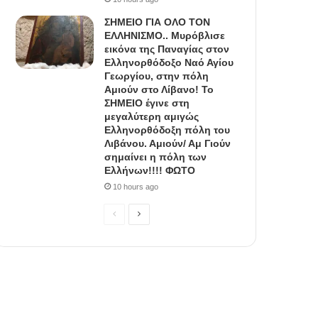
ΣΗΜΕΙΟ ΓΙΑ ΟΛΟ ΤΟΝ
ΕΛΛΗΝΙΣΜΟ.. Μυρόβλισε
εικόνα της Παναγίας στον
Ελληνορθόδοξο Ναό Αγίου
Γεωργίου, στην πόλη
Αμιούν στο Λίβανο! Το
ΣΗΜΕΙΟ έγινε στη
μεγαλύτερη αμιγώς
Ελληνορθόδοξη πόλη του
Λιβάνου. Αμιούν/ Αμ Γιούν
σημαίνει η πόλη των
Ελλήνων!!!! ΦΩΤΟ
10 hours ago
P
N
r
e
e
x
v
t
i
p
o
a