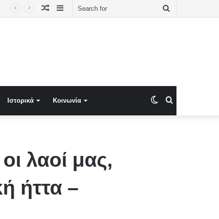
Random
Sidebar
Search
Article
for
Switch
Search
Ιστορικά
Κοινωνία
skin
for
οι λαοί μας,
ή ήττα –