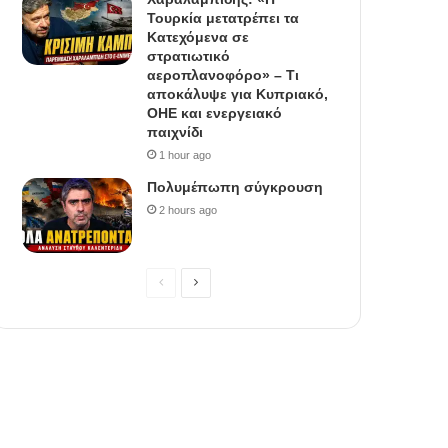
Τουρκία μετατρέπει τα
Κατεχόμενα σε
στρατιωτικό
αεροπλανοφόρο» – Τι
αποκάλυψε για Κυπριακό,
ΟΗΕ και ενεργειακό
παιχνίδι
1 hour ago
Πολυμέπωπη σύγκρουση
2 hours ago
P
N
r
e
e
x
v
t
i
p
o
a