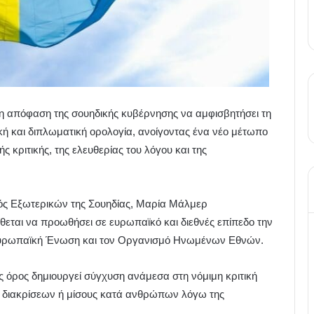
η απόφαση της σουηδικής κυβέρνησης να αμφισβητήσει τη
κή και διπλωματική ορολογία, ανοίγοντας ένα νέο μέτωπο
 κριτικής, της ελευθερίας του λόγου και της
γός Εξωτερικών της Σουηδίας, Μαρία Μάλμερ
θεται να προωθήσει σε ευρωπαϊκό και διεθνές επίπεδο την
Ευρωπαϊκή Ένωση και τον Οργανισμό Ηνωμένων Εθνών.
ς όρος δημιουργεί σύγχυση ανάμεσα στη νόμιμη κριτική
ις διακρίσεων ή μίσους κατά ανθρώπων λόγω της