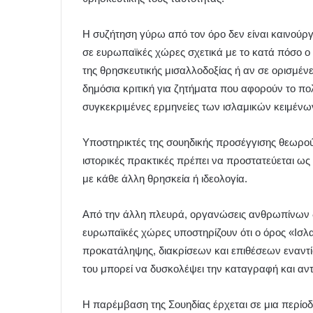
Η συζήτηση γύρω από τον όρο δεν είναι καινούργι
σε ευρωπαϊκές χώρες σχετικά με το κατά πόσο ο 
της θρησκευτικής μισαλλοδοξίας ή αν σε ορισμέν
δημόσια κριτική για ζητήματα που αφορούν το πο
συγκεκριμένες ερμηνείες των ισλαμικών κειμένω
Υποστηρικτές της σουηδικής προσέγγισης θεωρούν 
ιστορικές πρακτικές πρέπει να προστατεύεται ως 
με κάθε άλλη θρησκεία ή ιδεολογία.
Από την άλλη πλευρά, οργανώσεις ανθρωπίνων δ
ευρωπαϊκές χώρες υποστηρίζουν ότι ο όρος «Ισ
προκατάληψης, διακρίσεων και επιθέσεων εναντ
του μπορεί να δυσκολέψει την καταγραφή και αντ
Η παρέμβαση της Σουηδίας έρχεται σε μια περίο