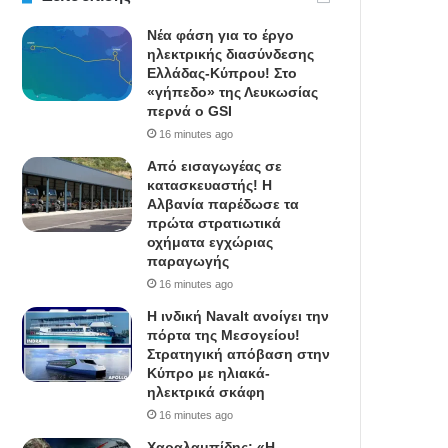
Νέα φάση για το έργο
ηλεκτρικής διασύνδεσης
Ελλάδας-Κύπρου! Στο
«γήπεδο» της Λευκωσίας
περνά ο GSI
16 minutes ago
Από εισαγωγέας σε
κατασκευαστής! Η
Αλβανία παρέδωσε τα
πρώτα στρατιωτικά
οχήματα εγχώριας
παραγωγής
16 minutes ago
Η ινδική Navalt ανοίγει την
πόρτα της Μεσογείου!
Στρατηγική απόβαση στην
Κύπρο με ηλιακά-
ηλεκτρικά σκάφη
16 minutes ago
Χαραλαμπίδης: «Η