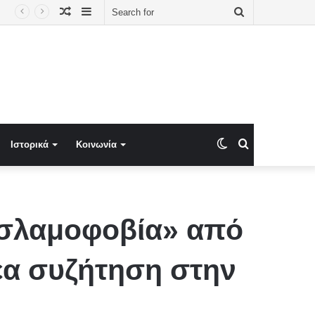
Random
Sidebar
Search
ου, στην πόλη Αμιούν στο Λίβανο! Το ΣΗΜΕΙΟ έγινε στη μεγαλύτερη αμιγώς Ελληνορθόδοξη πόλη του Λιβάνου. Αμιούν/ Αμ Γιούν σημαίνει η πόλη των Ελλήνων!!!! ΦΩΤΟ
Article
for
Switch
Search
Ιστορικά
Κοινωνία
skin
for
«Ισλαμοφοβία» από
νέα συζήτηση στην