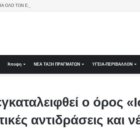
ΣΗΜΕΙΟ ΓΙΑ ΟΛΟ ΤΟΝ ΕΛΛΗΝΙΣΜΟ.. Μυρόβλισε εικόνα της Παναγίας στον Ελληνορθόδοξο Ναό Αγίου Γεωργί
Άποψη
NEA TAΞΗ ΠΡΑΓΜΑΤΩΝ
ΥΓΕΙΑ-ΠΕΡΙΒΑΛΛΟΝ
εγκαταλειφθεί ο όρος 
τικές αντιδράσεις και 