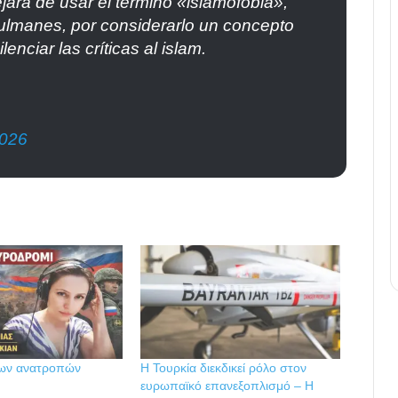
ejará de usar el término «islamofobia»,
lmanes, por considerarlo un concepto
enciar las críticas al islam.
2026
ων ανατροπών
Η Τουρκία διεκδικεί ρόλο στον
ευρωπαϊκό επανεξοπλισμό – Η