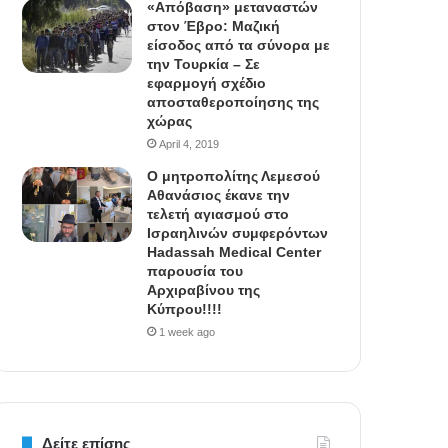
«Απόβαση» μεταναστών
στον Έβρο: Μαζική
είσοδος από τα σύνορα με
την Τουρκία – Σε
εφαρμογή σχέδιο
αποσταθεροποίησης της
χώρας
April 4, 2019
Ο μητροπολίτης Λεμεσού
Αθανάσιος έκανε την
τελετή αγιασμού στο
Ισραηλινών συμφερόντων
Hadassah Medical Center
παρουσία του
Αρχιραβίνου της
Κύπρου!!!!
1 week ago
Δείτε επίσης