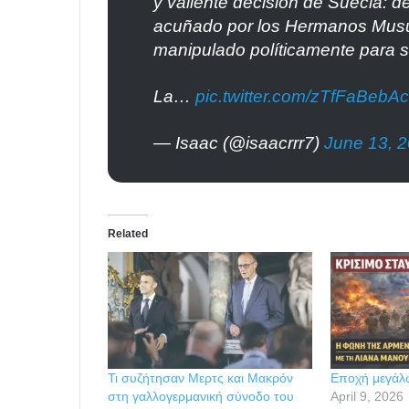
y valiente decisión de Suecia: d
acuñado por los Hermanos Musu
manipulado políticamente para sil
La…
pic.twitter.com/zTfFaBebAc
— Isaac (@isaacrrr7)
June 13, 
Related
Τι συζήτησαν Μερτς και Μακρόν
Εποχή μεγάλ
στη γαλλογερμανική σύνοδο του
April 9, 2026