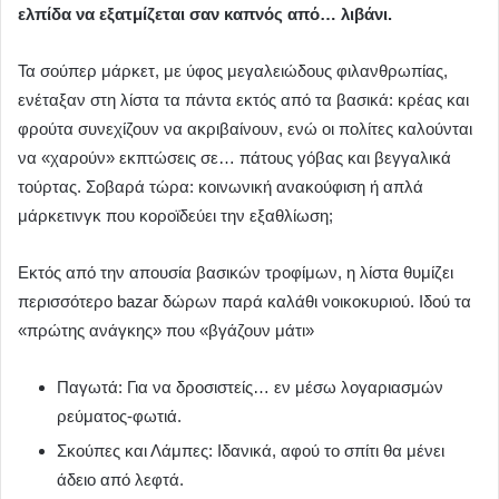
ελπίδα να εξατμίζεται σαν καπνός από… λιβάνι.
Τα σούπερ μάρκετ, με ύφος μεγαλειώδους φιλανθρωπίας,
ενέταξαν στη λίστα τα πάντα εκτός από τα βασικά: κρέας και
φρούτα συνεχίζουν να ακριβαίνουν, ενώ οι πολίτες καλούνται
να «χαρούν» εκπτώσεις σε… πάτους γόβας και βεγγαλικά
τούρτας. Σοβαρά τώρα: κοινωνική ανακούφιση ή απλά
μάρκετινγκ που κοροϊδεύει την εξαθλίωση;
Εκτός από την απουσία βασικών τροφίμων, η λίστα θυμίζει
περισσότερο bazar δώρων παρά καλάθι νοικοκυριού. Ιδού τα
«πρώτης ανάγκης» που «βγάζουν μάτι»
Παγωτά: Για να δροσιστείς… εν μέσω λογαριασμών
ρεύματος-φωτιά.
Σκούπες και Λάμπες: Ιδανικά, αφού το σπίτι θα μένει
άδειο από λεφτά.