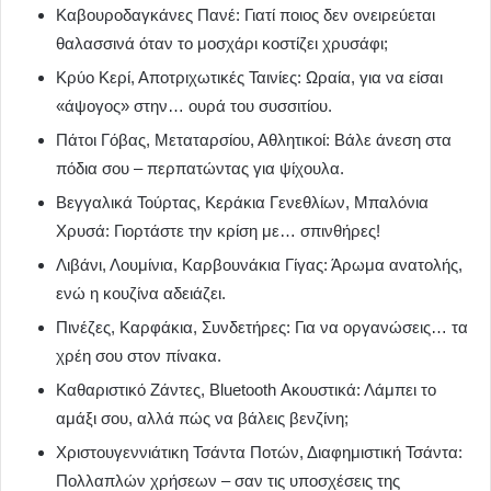
Καβουροδαγκάνες Πανέ: Γιατί ποιος δεν ονειρεύεται
θαλασσινά όταν το μοσχάρι κοστίζει χρυσάφι;
Κρύο Κερί, Αποτριχωτικές Ταινίες: Ωραία, για να είσαι
«άψογος» στην… ουρά του συσσιτίου.
Πάτοι Γόβας, Μεταταρσίου, Αθλητικοί: Βάλε άνεση στα
πόδια σου – περπατώντας για ψίχουλα.
Βεγγαλικά Τούρτας, Κεράκια Γενεθλίων, Μπαλόνια
Χρυσά: Γιορτάστε την κρίση με… σπινθήρες!
Λιβάνι, Λουμίνια, Καρβουνάκια Γίγας: Άρωμα ανατολής,
ενώ η κουζίνα αδειάζει.
Πινέζες, Καρφάκια, Συνδετήρες: Για να οργανώσεις… τα
χρέη σου στον πίνακα.
Καθαριστικό Ζάντες, Bluetooth Ακουστικά: Λάμπει το
αμάξι σου, αλλά πώς να βάλεις βενζίνη;
Χριστουγεννιάτικη Τσάντα Ποτών, Διαφημιστική Τσάντα:
Πολλαπλών χρήσεων – σαν τις υποσχέσεις της