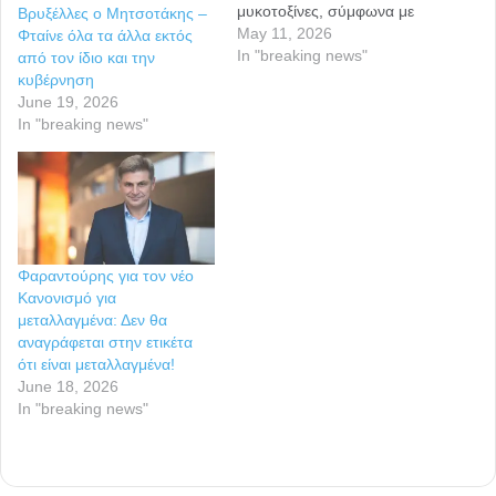
μυκοτοξίνες, σύμφωνα με
Βρυξέλλες ο Μητσοτάκης –
νέα μελέτη που
May 11, 2026
Φταίνε όλα τα άλλα εκτός
δημοσιεύθηκε στο
In "breaking news"
από τον ίδιο και την
επιστημονικό περιοδικό
κυβέρνηση
Food Control. Οι ερευνητές
June 19, 2026
εξέτασαν 212 προϊόντα,
In "breaking news"
μεταξύ των οποίων φυτικά
μπιφτέκια, vegan λουκάνικα,
κομμάτια «κοτόπουλου» για
χορτοφάγους, καθώς και
ροφήματα βρώμης,
αμυγδάλου και σόγιας. Κάθε
Φαραντούρης για τον νέο
δείγμα περιείχε…
Κανονισμό για
μεταλλαγμένα: Δεν θα
αναγράφεται στην ετικέτα
ότι είναι μεταλλαγμένα!
June 18, 2026
In "breaking news"