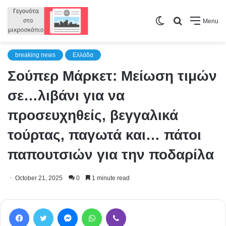
Switch
Search
Menu
skin
for
breaking news
Ελλάδα
Σούπερ Μάρκετ: Μείωση τιμών
σε…λιβάνι για να
προσευχηθείς, βεγγαλικά
τούρτας, παγωτά και… πάτοι
παπουτσιών για την ποδαρίλα
October 21, 2025
0
1 minute read
Facebook
Twitter
Messenger
WhatsApp
Viber