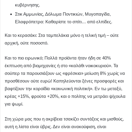
κυβέρνησης.
Στικ Αμμωνίας, Δόλωμα Ποντικιών, Μυγοπαγίδα,
Ελαφρόπετρα: Καθαρίστε το σπίτι… από ελπίδες.
Και το κερασάκι: Στα ταμπελάκια μόνο η τελική τιμή – ούτε
αρχική, ούτε ποσοστό.
Και το πιο ειρωνικό; Πολλά προϊόντα ήταν ήδη σε 40%
έκπτωση από βιομηχανίες ή στο «καλάθι νοικοκυριού». Τα
σούπερ τα παρουσιάζουν ως «φρέσκια» μείωση 8% χωρίς να
προσθέσουν ούτε ευρώ! Καπηλεύονται ξένες προσφορές και
βαφτίζουν την κοροϊδία «κοινωνική πολιτική». Εν τω μεταξύ,
κρέας +15%, φρούτα +20%, και ο πολίτης να μετράει ψίχουλα
για ψωμί.
Στη χώρα μας που η ακρίβεια τσακίζει συντάξεις και μισθούς,
αυτή η λίστα είναι ύβρις. Δεν είναι ανακούφιση, είναι