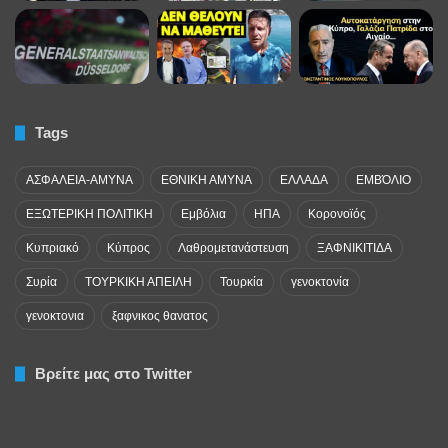
Tags
ΑΣΦΑΛΕΙΑ-ΑΜΥΝΑ
ΕΘΝΙΚΗ ΑΜΥΝΑ
ΕΛΛΑΔΑ
ΕΜΒΌΛΙΟ
ΕΞΩΤΕΡΙΚΗ ΠΟΛΙΤΙΚΗ
Εμβόλια
ΗΠΑ
Κορονοϊός
Κυπριακό
Κύπρος
Λαθρομετανάστευση
ΞΑΦΝΙΚΙΤΙΔΑ
Συρία
ΤΟΥΡΚΙΚΗ ΑΠΕΙΛΗ
Τουρκία
γενοκτονία
γενοκτονια
ξαφνικος θανατος
Βρείτε μας στο Twitter