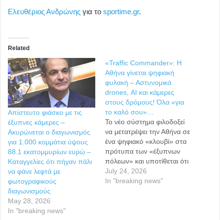
Ελευθέριος Ανδρώνης
για το
sportime.gr
.
Related
«Traffic Commander»: Η
Αθήνα γίνεται ψηφιακή
φυλακή – Αστυνομικά
drones, ΑΙ και κάμερες
στους δρόμους! Όλα «για
το καλό σου»…
Απίστευτο φιάσκο με τις
Το νέο σύστημα φιλοδοξεί
έξυπνες κάμερες –
να μετατρέψει την Αθήνα σε
Ακυρώνεται ο διαγωνισμός
ένα ψηφιακό «κλουβί» στα
για 1.000 κομμάτια ύψους
πρότυπα των «έξυπνων
88.1 εκατομμυρίων ευρώ –
πόλεων» και υποτίθεται ότι
Καταγγελίες ότι πήγαν πάλι
επιστρατεύεται για την
July 24, 2026
να φάνε λεφτά με
αποτελεσματικότερη
In "breaking news"
φωτογραφικούς
διαχείριση της κυκλοφορίας
διαγωνισμούς
στο λεκανοπέδιο… Πιλοτικό
May 28, 2026
σύστημα το «Traffic
In "breaking news"
Commander», ώστε η