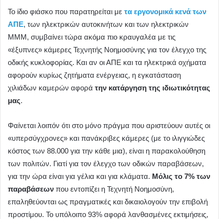
Το ίδιο φιάσκο που παρατηρείται με
τα εργονομικά κενά των
ΑΠΕ
, των ηλεκτρικών αυτοκινήτων και των ηλεκτρικών
ΜΜΜ, συμβαίνει τώρα ακόμα πιο κραυγαλέα με τις
«έξυπνες» κάμερες Τεχνητής Νοημοσύνης για τον έλεγχο της
οδικής κυκλοφορίας. Και αν οι ΑΠΕ και τα ηλεκτρικά οχήματα
αφορούν κυρίως ζητήματα ενέργειας, η εγκατάσταση
χιλιάδων καμερών αφορά
την κατάργηση της ιδιωτικότητας
μας
.
Φαίνεται λοιπόν ότι στο μόνο πράγμα που αριστεύουν αυτές οι
«υπερσύγχρονες» και πανάκριβες κάμερες (με το ιλιγγιώδες
κόστος των 88.000 για την κάθε μια), είναι η παρακολούθηση
των πολιτών. Γιατί για τον έλεγχο των οδικών παραβάσεων,
για την ώρα είναι για γέλια και για κλάματα.
Μόλις το 7% των
παραβάσεων
που εντοπίζει η Τεχνητή Νοημοσύνη,
επαληθεύονται ως πραγματικές και δικαιολογούν την επιβολή
προστίμου. Το υπόλοιπο 93% αφορά λανθασμένες εκτιμήσεις,