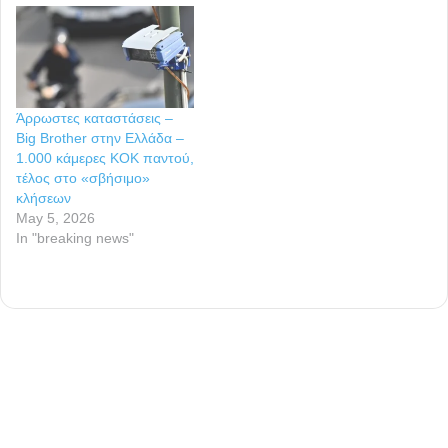
ψηφιακή αστυνόμευση των
πόλεων 15 λεπτών να
επεκταθεί και σε άλλες
πόλεις της Ελλάδας. Ο
πραγματικός…
Άρρωστες καταστάσεις –
Big Brother στην Ελλάδα –
1.000 κάμερες ΚΟΚ παντού,
τέλος στο «σβήσιμο»
κλήσεων
May 5, 2026
In "breaking news"