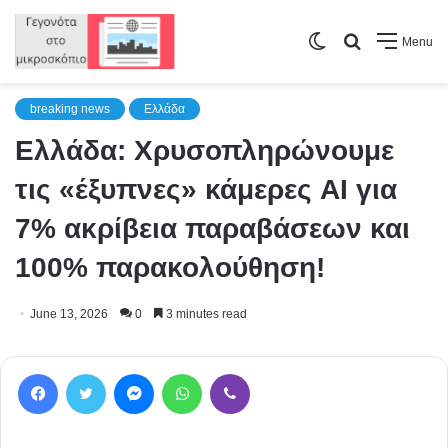
Switch
Search
Menu
skin
for
breaking news
Ελλάδα
Ελλάδα: Χρυσοπληρώνουμε
τις «έξυπνες» κάμερες AI για
7% ακρίβεια παραβάσεων και
100% παρακολούθηση!
June 13, 2026
0
3 minutes read
Facebook
Twitter
Messenger
WhatsApp
Viber