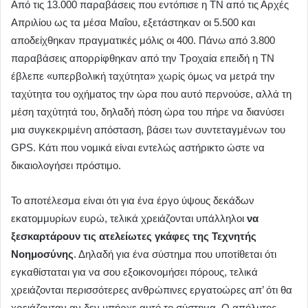
Από τις 13.000 παραβάσεις που εντόπισε η ΤΝ από τις Αρχές
Απριλίου ως τα μέσα Μαΐου, εξετάστηκαν οι 5.500 και
αποδείχθηκαν πραγματικές μόλις οι 400. Πάνω από 3.800
παραβάσεις απορρίφθηκαν από την Τροχαία επειδή η ΤΝ
έβλεπε «υπερβολική ταχύτητα» χωρίς όμως να μετρά την
ταχύτητα του οχήματος την ώρα που αυτό περνούσε, αλλά τη
μέση ταχύτητά του, δηλαδή πόση ώρα του πήρε να διανύσει
μια συγκεκριμένη απόσταση, βάσει των συντεταγμένων του
GPS. Κάτι που νομικά είναι εντελώς αστήρικτο ώστε να
δικαιολογήσει πρόστιμο.
Το αποτέλεσμα είναι ότι για ένα έργο ύψους δεκάδων
εκατομμυρίων ευρώ, τελικά χρειάζονται υπάλληλοι
να
ξεσκαρτάρουν τις ατελείωτες γκάφες της Τεχνητής
Νοημοσύνης
. Δηλαδή για ένα σύστημα που υποτίθεται ότι
εγκαθίσταται για να σου εξοικονομήσει πόρους, τελικά
χρειάζονται περισσότερες ανθρώπινες εργατοώρες απ’ ότι θα
χρειάζονταν αν δεν υπήρχε αυτό το σύστημα. Ο απόλυτος